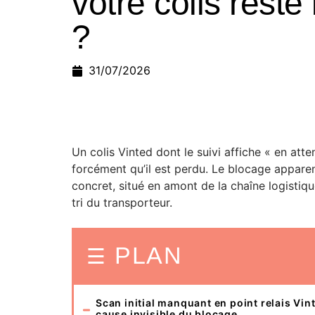
votre colis rest
?
31/07/2026
Un colis Vinted dont le suivi affiche « en atte
forcément qu’il est perdu. Le blocage appar
concret, situé en amont de la chaîne logistiqu
tri du transporteur.
PLAN
Scan initial manquant en point relais Vint
cause invisible du blocage