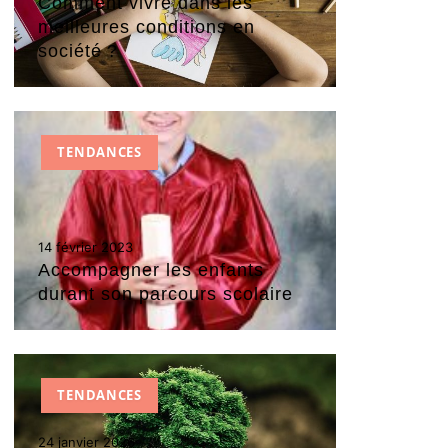
Comment vivre dans les
meilleures conditions en
société ?
TENDANCES
14 février 2023
Accompagner les enfants
durant son parcours scolaire
TENDANCES
24 janvier 2026