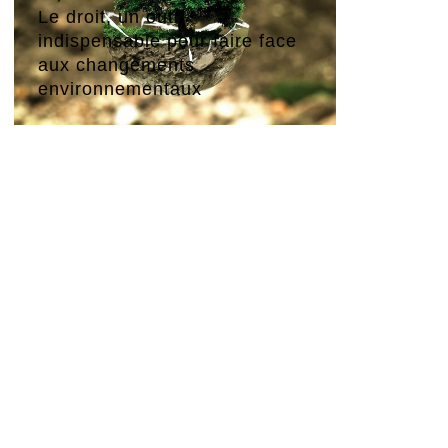
Le droit, un outil
indispensable pour faire face
aux changements
environnementaux