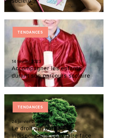
société ?
TENDANCES
14 février 2023
Accompagner les enfants
durant son parcours scolaire
TENDANCES
24 janvier 2026
Le droit, un outil
indispensable pour faire face