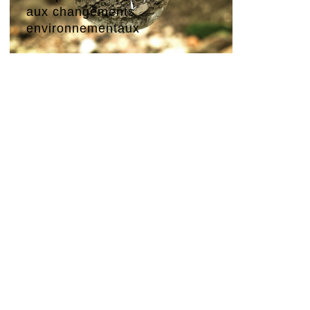
aux changements
environnementaux