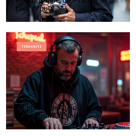
Photographe de France le
plus réputé
TENDANCES
29 juillet 2026
Le plus gros DJ du monde :
son identité révélée