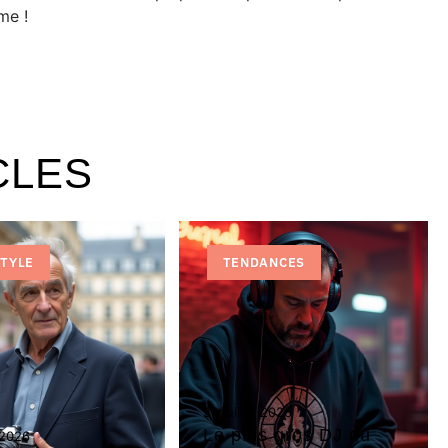
me !
CLES
STYLE
TENDANCES
29 juillet 2026
Le plus gros DJ du
 2026