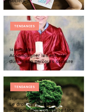
société ?
TENDANCES
14 février 2023
Accompagner les enfants
durant son parcours scolaire
TENDANCES
24 janvier 2026
Le droit, un outil
indispensable pour faire face