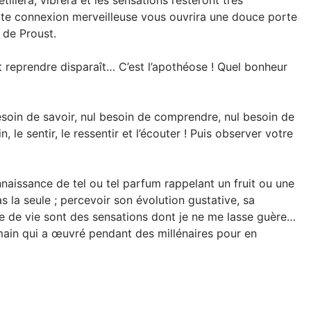
illera, vibrera et les sensations resteront très
tte connexion merveilleuse vous ouvrira une douce porte
e de Proust.
et reprendre disparaît… C’est l’apothéose ! Quel bonheur
esoin de savoir, nul besoin de comprendre, nul besoin de
n, le sentir, le ressentir et l’écouter ! Puis observer votre
onnaissance de tel ou tel parfum rappelant un fruit ou une
s la seule ; percevoir son évolution gustative, sa
ce de vie sont des sensations dont je ne me lasse guère…
humain qui a œuvré pendant des millénaires pour en