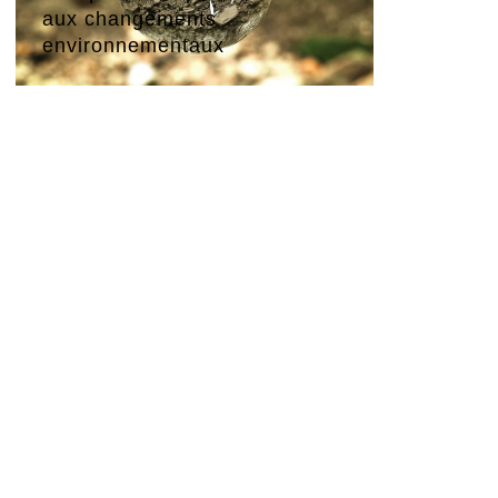
aux changements
environnementaux