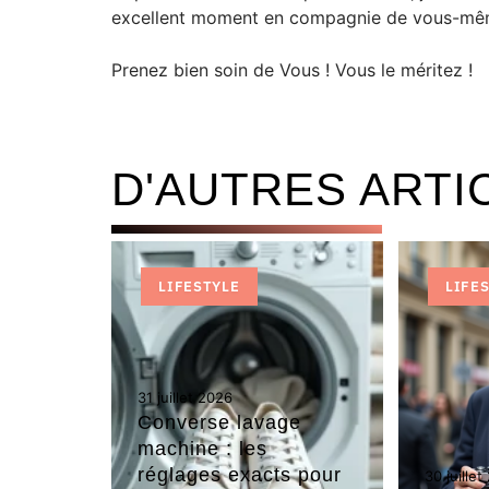
excellent moment en compagnie de vous-mê
Prenez bien soin de Vous ! Vous le méritez !
D'AUTRES ARTI
LIFESTYLE
LIFE
31 juillet 2026
Converse lavage
machine : les
réglages exacts pour
30 juillet